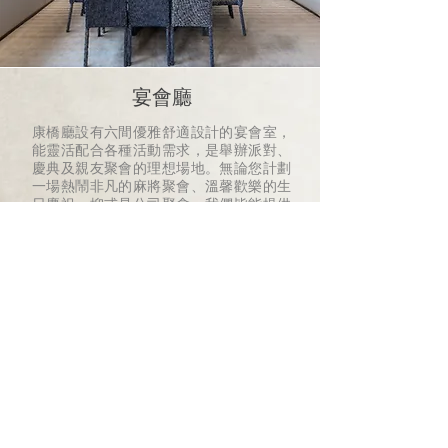
宴會廳
康橋廳設有六間優雅舒適設計的宴會室，
能靈活配合各種活動需求，是舉辦派對、
慶典及親友聚會的理想場地。無論您計劃
一場熱鬧非凡的麻將聚會、溫馨歡樂的生
日慶祝，抑或是公司聚會，我們皆能提供
最合適的空間配置，滿足不同風格的活動
需求。
開放時間
週一至週五
上午 11:00至晚上 11:00
週六、週日及假日
上午 10:00至晚上 11:00
版權所有 © 2026 - 九龍仔業主會