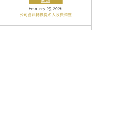
閱 讀
February 25, 2026
公司會籍轉換提名人收費調整
閱 讀
February 13, 2026
銀行轉賬繳費須知
閱 讀
May 7, 2025
來賓使用網球場次數安排
閱 讀
October 2, 2025
網上訂場系統正式啟用